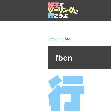
コ
ン
テ
ン
ツ
へ
ホーム
>
>
fbcn
ス
キ
ッ
fbcn
プ