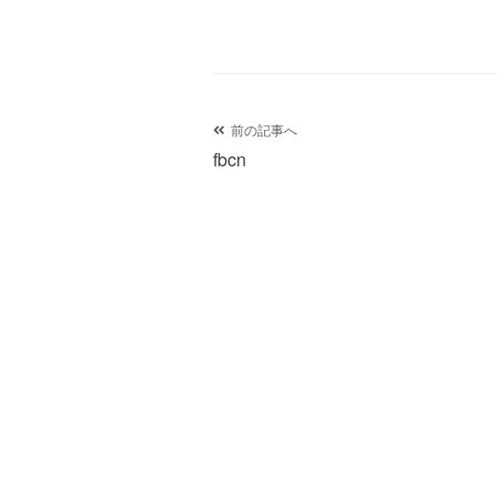
投
前の記事へ
fbcn
稿
ナ
ビ
ゲ
ー
シ
ョ
ン