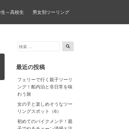
学生～高校生
男女別ツーリング
検
検
索
索
対
象:
最近の投稿
フェリーで行く親子ツーリ
ング！船内泊と非日常を味
わう旅
女の子と楽しめそうなツー
リングスポット（6）
初めてのバイクメンテ！親
子でやるチェーン清掃と注